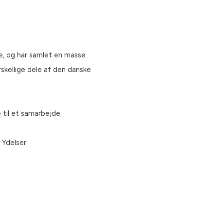
e, og har samlet en masse
rskellige dele af den danske
 til et samarbejde.
t
Ydelser
.